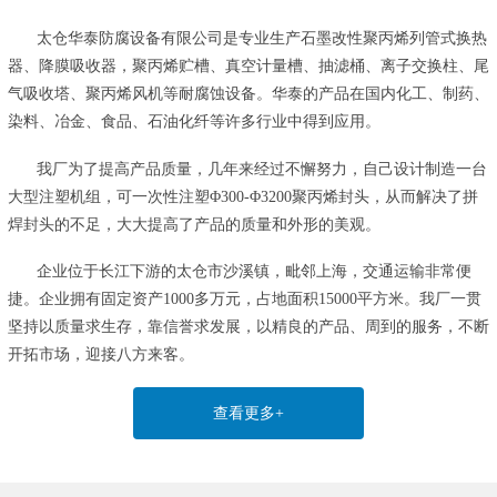
太仓华泰防腐设备有限公司是专业生产石墨改性聚丙烯列管式换热
器、降膜吸收器，聚丙烯贮槽、真空计量槽、抽滤桶、离子交换柱、尾
气吸收塔、聚丙烯风机等耐腐蚀设备。华泰的产品在国内化工、制药、
染料、冶金、食品、石油化纤等许多行业中得到应用。
我厂为了提高产品质量，几年来经过不懈努力，自己设计制造一台
大型注塑机组，可一次性注塑Φ300-Φ3200聚丙烯封头，从而解决了拼
焊封头的不足，大大提高了产品的质量和外形的美观。
企业位于长江下游的太仓市沙溪镇，毗邻上海，交通运输非常便
捷。企业拥有固定资产1000多万元，占地面积15000平方米。我厂一贯
坚持以质量求生存，靠信誉求发展，以精良的产品、周到的服务，不断
开拓市场，迎接八方来客。
查看更多+