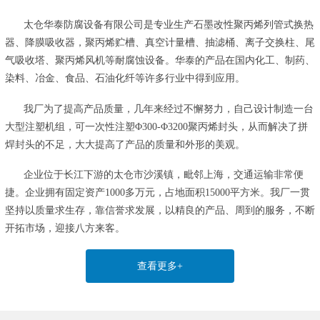
太仓华泰防腐设备有限公司是专业生产石墨改性聚丙烯列管式换热
器、降膜吸收器，聚丙烯贮槽、真空计量槽、抽滤桶、离子交换柱、尾
气吸收塔、聚丙烯风机等耐腐蚀设备。华泰的产品在国内化工、制药、
染料、冶金、食品、石油化纤等许多行业中得到应用。
我厂为了提高产品质量，几年来经过不懈努力，自己设计制造一台
大型注塑机组，可一次性注塑Φ300-Φ3200聚丙烯封头，从而解决了拼
焊封头的不足，大大提高了产品的质量和外形的美观。
企业位于长江下游的太仓市沙溪镇，毗邻上海，交通运输非常便
捷。企业拥有固定资产1000多万元，占地面积15000平方米。我厂一贯
坚持以质量求生存，靠信誉求发展，以精良的产品、周到的服务，不断
开拓市场，迎接八方来客。
查看更多+