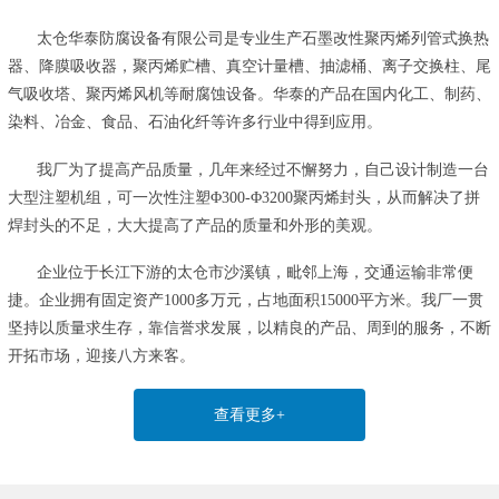
太仓华泰防腐设备有限公司是专业生产石墨改性聚丙烯列管式换热
器、降膜吸收器，聚丙烯贮槽、真空计量槽、抽滤桶、离子交换柱、尾
气吸收塔、聚丙烯风机等耐腐蚀设备。华泰的产品在国内化工、制药、
染料、冶金、食品、石油化纤等许多行业中得到应用。
我厂为了提高产品质量，几年来经过不懈努力，自己设计制造一台
大型注塑机组，可一次性注塑Φ300-Φ3200聚丙烯封头，从而解决了拼
焊封头的不足，大大提高了产品的质量和外形的美观。
企业位于长江下游的太仓市沙溪镇，毗邻上海，交通运输非常便
捷。企业拥有固定资产1000多万元，占地面积15000平方米。我厂一贯
坚持以质量求生存，靠信誉求发展，以精良的产品、周到的服务，不断
开拓市场，迎接八方来客。
查看更多+