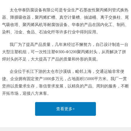
太仓华泰防腐设备有限公司是专业生产石墨改性聚丙烯列管式换热
器、降膜吸收器，聚丙烯贮槽、真空计量槽、抽滤桶、离子交换柱、尾
气吸收塔、聚丙烯风机等耐腐蚀设备。华泰的产品在国内化工、制药、
染料、冶金、食品、石油化纤等许多行业中得到应用。
我厂为了提高产品质量，几年来经过不懈努力，自己设计制造一台
大型注塑机组，可一次性注塑Φ300-Φ3200聚丙烯封头，从而解决了拼
焊封头的不足，大大提高了产品的质量和外形的美观。
企业位于长江下游的太仓市沙溪镇，毗邻上海，交通运输非常便
捷。企业拥有固定资产1000多万元，占地面积15000平方米。我厂一贯
坚持以质量求生存，靠信誉求发展，以精良的产品、周到的服务，不断
开拓市场，迎接八方来客。
查看更多+