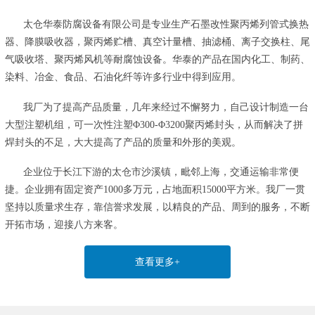
太仓华泰防腐设备有限公司是专业生产石墨改性聚丙烯列管式换热
器、降膜吸收器，聚丙烯贮槽、真空计量槽、抽滤桶、离子交换柱、尾
气吸收塔、聚丙烯风机等耐腐蚀设备。华泰的产品在国内化工、制药、
染料、冶金、食品、石油化纤等许多行业中得到应用。
我厂为了提高产品质量，几年来经过不懈努力，自己设计制造一台
大型注塑机组，可一次性注塑Φ300-Φ3200聚丙烯封头，从而解决了拼
焊封头的不足，大大提高了产品的质量和外形的美观。
企业位于长江下游的太仓市沙溪镇，毗邻上海，交通运输非常便
捷。企业拥有固定资产1000多万元，占地面积15000平方米。我厂一贯
坚持以质量求生存，靠信誉求发展，以精良的产品、周到的服务，不断
开拓市场，迎接八方来客。
查看更多+